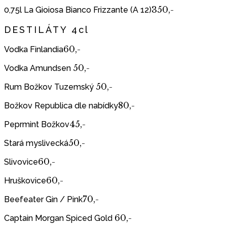
350,-
0,75l La Gioiosa Bianco Frizzante (A 12)
DESTILÁTY 4cl
60,-
Vodka Finlandia
50,-
Vodka Amundsen
50,-
Rum Božkov Tuzemský
80,-
Božkov Republica dle nabídky
45,-
Peprmint Božkov
50,-
Stará myslivecká
60,-
Slivovice
60,-
Hruškovice
70,-
Beefeater Gin / Pink
60,-
Captain Morgan Spiced Gold