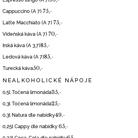
75,-
Cappuccino (A 7)
75,-
Latte Macchiato (A 7)
70,-
Vídeňská káva (A 7)
85,-
Irská káva (A 3,7)
85,-
Ledová káva (A 7)
50,-
Turecká káva
NEALKOHOLICKÉ NÁPOJE
35,-
0,5l Točená limonáda
25,-
0,3l Točená limonáda
49,-
0,3l Natura dle nabídky
65,-
0,25l Cappy dle nabídky
65,-
0,33l Coca-Cola dle nabídky