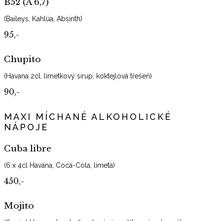
B52 (A 6,7)
(Baileys, Kahlúa, Absinth)
95,-
Chupito
(Havana 2cl, limetkový sirup, koktejlová třešeň)
90,-
MAXI MÍCHANÉ ALKOHOLICKÉ
NÁPOJE
Cuba libre
(6 x 4cl Havana, Coca-Cola, limeta)
450,-
Mojito