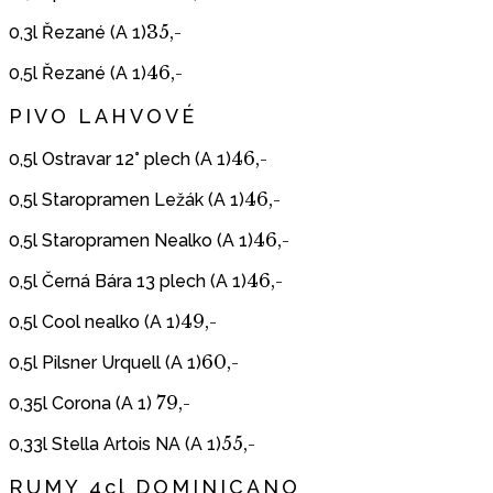
35,-
0,3l Řezané (A 1)
46,-
0,5l Řezané (A 1)
PIVO LAHVOVÉ
46,-
0,5l Ostravar 12° plech (A 1)
46,-
0,5l Staropramen Ležák (A 1)
46,-
0,5l Staropramen Nealko (A 1)
46,-
0,5l Černá Bára 13 plech (A 1)
49,-
0,5l Cool nealko (A 1)
60,-
0,5l Pilsner Urquell (A 1)
79,-
0,35l Corona (A 1)
55,-
0,33l Stella Artois NA (A 1)
RUMY 4cl DOMINICANO