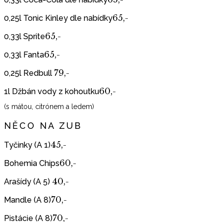
65,-
0,25l Tonic Kinley dle nabídky
65,-
0,33l Sprite
65,-
0,33l Fanta
79,-
0,25l Redbull
60,-
1l Džbán vody z kohoutku
(s mátou, citrónem a ledem)
NĚCO NA ZUB
45,-
Tyčinky (A 1)
60,-
Bohemia Chips
40,-
Arašídy (A 5)
70,-
Mandle (A 8)
70,-
Pistácie (A 8)