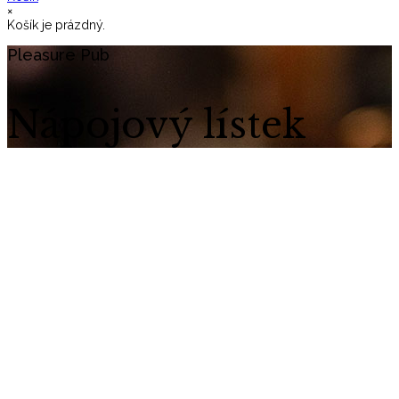
×
Košík je prázdný.
Pleasure Pub
Nápojový lístek