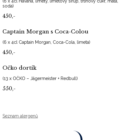
(6 x 4cl Havana, limety, limetový sirup, třtinový cukr, máta,
soda)
450,-
Captain Morgan s Coca-Colou
(6 x 4cl Captain Morgan, Coca-Cola, limeta)
450,-
Očko dortík
(13 x OČKO – Jägermeister + Redbull)
550,-
Seznam alergenů