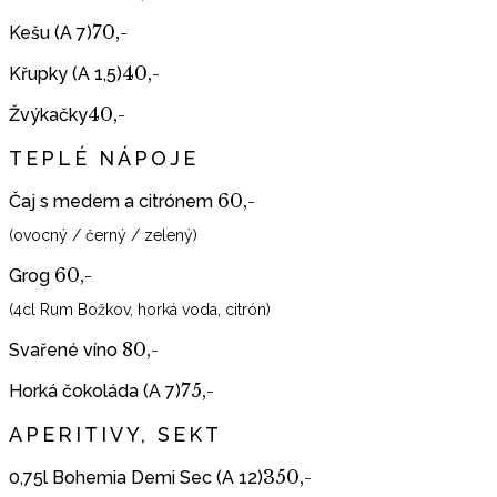
70,-
Kešu (A 7)
40,-
Křupky (A 1,5)
40,-
Žvýkačky
TEPLÉ NÁPOJE
60,-
Čaj s medem a citrónem
(ovocný / černý / zelený)
60,-
Grog
(4cl Rum Božkov, horká voda, citrón)
80,-
Svařené víno
75,-
Horká čokoláda (A 7)
APERITIVY, SEKT
350,-
0,75l Bohemia Demi Sec (A 12)