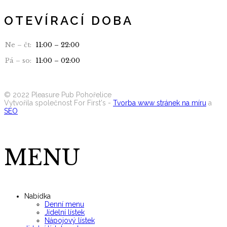
OTEVÍRACÍ DOBA
Ne – čt:
11:00 – 22:00
Pá – so:
11:00 – 02:00
Seznam alergenů
©
2022
Pleasure Pub Pohořelice
Vytvořila společnost For First's -
Tvorba www stránek na míru
a
SEO
MENU
Nabídka
Denní menu
Jídelní lístek
Nápojový lístek