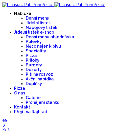
Nabídka
Denní menu
Jídelní lístek
Nápojový lístek
Jídelní lístek e-shop
Denní menu objednávka
Polévky
Něco nejen k pivu
Speciality
Pizza
Přílohy
Burgery
Dezerty
Pití na rozvoz
Akční nabídka
Doplňky
Pizza
O nás
Galerie
Pronájem stánků
Kontakt
Přejít na Rajhrad
0
Košík