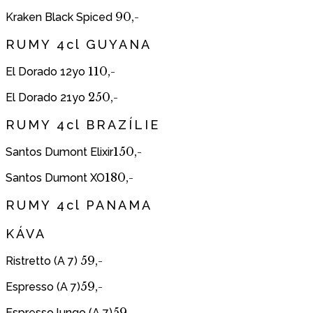
90,-
Kraken Black Spiced
RUMY 4cl GUYANA
110,-
El Dorado 12yo
250,-
El Dorado 21yo
RUMY 4cl BRAZÍLIE
150,-
Santos Dumont Elixir
180,-
Santos Dumont XO
RUMY 4cl PANAMA
KÁVA
59,-
Ristretto (A 7)
59,-
Espresso (A 7)
59,-
Espresso lungo (A 7)