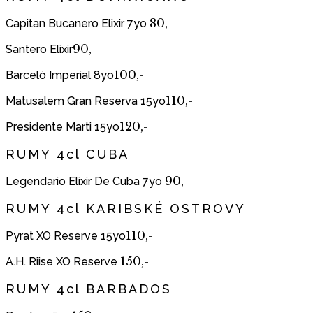
80,-
Capitan Bucanero Elixir 7yo
90,-
Santero Elixir
100,-
Barceló Imperial 8yo
110,-
Matusalem Gran Reserva 15yo
120,-
Presidente Marti 15yo
RUMY 4cl CUBA
90,-
Legendario Elixir De Cuba 7yo
RUMY 4cl KARIBSKÉ OSTROVY
110,-
Pyrat XO Reserve 15yo
150,-
A.H. Riise XO Reserve
RUMY 4cl BARBADOS