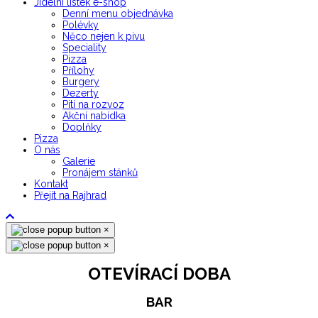
Jídelní lístek e-shop
Denní menu objednávka
Polévky
Něco nejen k pivu
Speciality
Pizza
Přílohy
Burgery
Dezerty
Pití na rozvoz
Akční nabídka
Doplňky
Pizza
O nás
Galerie
Pronájem stánků
Kontakt
Přejít na Rajhrad
×
×
OTEVÍRACÍ DOBA
BAR