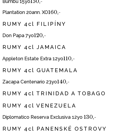
150,-
Bumbu 15yo
160,-
Plantation 20ann. XO
RUMY 4cl FILIPÍNY
120,-
Don Papa 7yo
RUMY 4cl JAMAICA
110,-
Appleton Estate Extra 12yo
RUMY 4cl GUATEMALA
140,-
Zacapa Centenario 23yo
RUMY 4cl TRINIDAD A TOBAGO
RUMY 4cl VENEZUELA
130,-
Diplomatico Reserva Exclusiva 12yo
RUMY 4cl PANENSKÉ OSTROVY