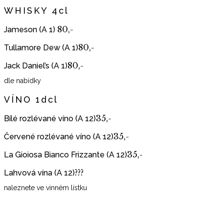
WHISKY 4cl
80,-
Jameson (A 1)
80,-
Tullamore Dew (A 1)
80,-
Jack Daniel’s (A 1)
dle nabídky
VÍNO 1dcl
35,-
Bílé rozlévané víno (A 12)
35,-
Červené rozlévané víno (A 12)
35,-
La Gioiosa Bianco Frizzante (A 12)
???
Lahvová vína (A 12)
naleznete ve vinném lístku