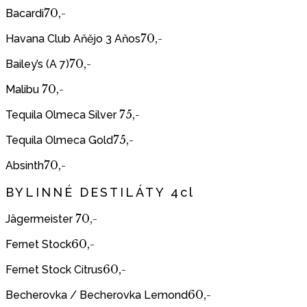
70,-
Bacardi
70,-
Havana Club Aňějo 3 Aňos
70,-
Bailey’s (A 7)
70,-
Malibu
75,-
Tequila Olmeca Silver
75,-
Tequila Olmeca Gold
70,-
Absinth
BYLINNÉ DESTILÁTY 4cl
70,-
Jägermeister
60,-
Fernet Stock
60,-
Fernet Stock Citrus
60,-
Becherovka / Becherovka Lemond