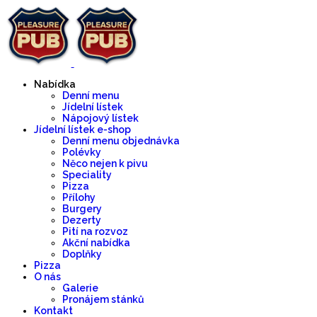
Nabídka
Denní menu
Jídelní lístek
Nápojový lístek
Jídelní lístek e-shop
Denní menu objednávka
Polévky
Něco nejen k pivu
Speciality
Pizza
Přílohy
Burgery
Dezerty
Pití na rozvoz
Akční nabídka
Doplňky
Pizza
O nás
Galerie
Pronájem stánků
Kontakt