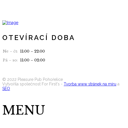
OTEVÍRACÍ DOBA
Ne – čt:
11:00 – 22:00
Pá – so:
11:00 – 02:00
Seznam alergenů
©
2022
Pleasure Pub Pohořelice
Vytvořila společnost For First's -
Tvorba www stránek na míru
a
SEO
MENU