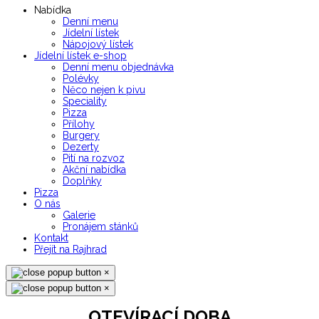
Nabídka
Denní menu
Jídelní lístek
Nápojový lístek
Jídelní lístek e-shop
Denní menu objednávka
Polévky
Něco nejen k pivu
Speciality
Pizza
Přílohy
Burgery
Dezerty
Pití na rozvoz
Akční nabídka
Doplňky
Pizza
O nás
Galerie
Pronájem stánků
Kontakt
Přejít na Rajhrad
×
×
OTEVÍRACÍ DOBA