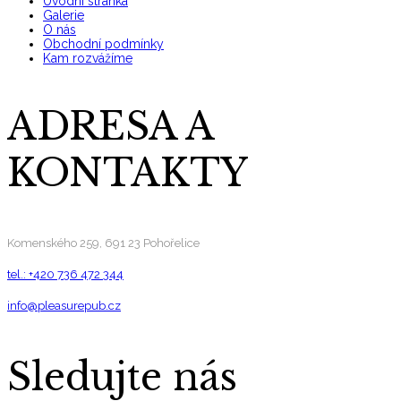
Úvodní stránka
Galerie
O nás
Obchodní podmínky
Kam rozvážíme
ADRESA A
KONTAKTY
Komenského 259, 691 23 Pohořelice
tel.: +420 736 472 344
info@pleasurepub.cz
Sledujte nás