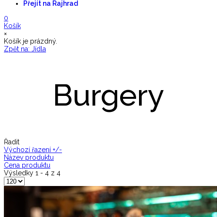
Přejít na Rajhrad
0
Košík
×
Košík je prázdný.
Zpět na: Jídla
Burgery
Řadit
Výchozí řazení +/-
Název produktu
Cena produktu
Výsledky 1 - 4 z 4