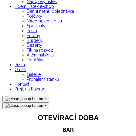
Nápojový lístek
Jídelní lístek e-shop
Denní menu objednávka
Polévky
Něco nejen k pivu
Speciality
Pizza
Přílohy
Burgery
Dezerty
Pití na rozvoz
Akční nabídka
Doplňky
Pizza
O nás
Galerie
Pronájem stánků
Kontakt
Přejít na Rajhrad
×
×
OTEVÍRACÍ DOBA
BAR