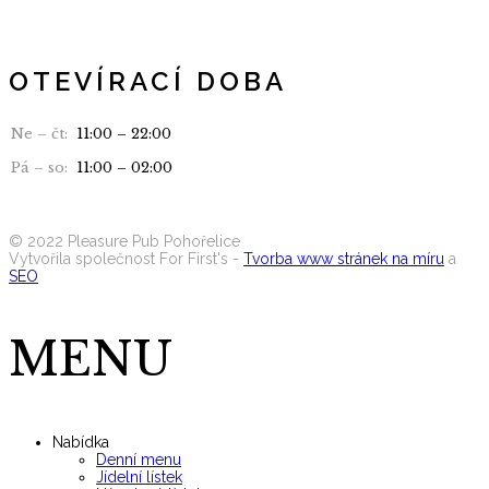
OTEVÍRACÍ DOBA
Ne – čt:
11:00 – 22:00
Pá – so:
11:00 – 02:00
Seznam alergenů
©
2022
Pleasure Pub Pohořelice
Vytvořila společnost For First's -
Tvorba www stránek na míru
a
SEO
MENU
Nabídka
Denní menu
Jídelní lístek