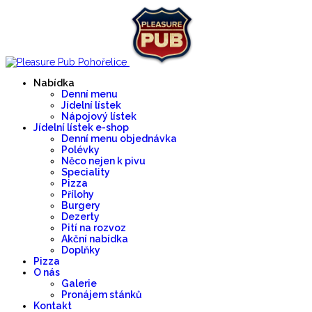
Nabídka
Denní menu
Jídelní lístek
Nápojový lístek
Jídelní lístek e-shop
Denní menu objednávka
Polévky
Něco nejen k pivu
Speciality
Pizza
Přílohy
Burgery
Dezerty
Pití na rozvoz
Akční nabídka
Doplňky
Pizza
O nás
Galerie
Pronájem stánků
Kontakt